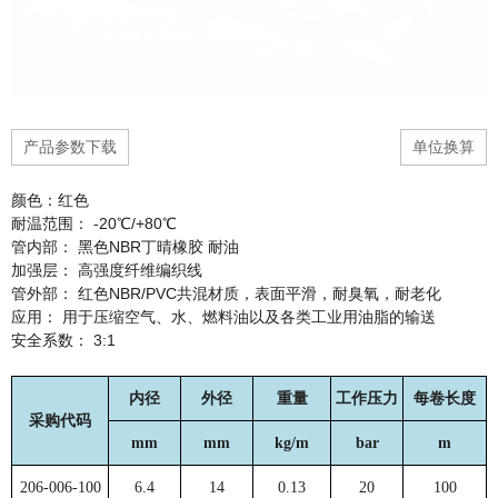
产品参数下载
单位换算
颜色：红色
耐温范围： -20℃/+80℃
管内部： 黑色NBR丁晴橡胶 耐油
加强层： 高强度纤维编织线
管外部： 红色NBR/PVC共混材质，表面平滑，耐臭氧，耐老化
应用： 用于压缩空气、水、燃料油以及各类工业用油脂的输送
安全系数： 3:1
内径
外径
重量
工作压力
每卷长度
采购代码
mm
mm
kg/m
bar
m
206-006-100
6.4
14
0.13
20
100