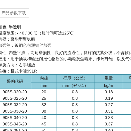
产品参数下载
颜色: 半透明
温度范围: - 40 / 90 ℃（短时间可达125℃）
管壁：聚酯型聚氨酯
加强筋：镀铜色包塑钢丝加强
特性:
内壁平滑 ，
高耐磨损性，
良好的流通性，
良好的抗紫外线，
不含软
应用：用于抽吸和输送耐磨性物质的小颗粒灰尘粉末、纸屑纤维，以及气
螺旋方向：右手螺旋
连接：桥式卡箍991R
内径
壁厚（公差）
重量
采购代码
mm
mm（+/-0.1）
kg/m
905S-020-20
20
0.8
0.18
905S-025-20
25
0.8
0.19
905S-032-20
32
0.8
0.27
905S-038-20
38
0.8
0.31
905S-040-20
40
0.8
0.33
905S-045-20
45
0.8
0.37
905S-051-20
51
0.8
0.40