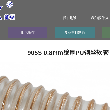
我们是谁
我们做什么
烟气吸排
食品饮料制药
905S 0.8mm壁厚PU钢丝软