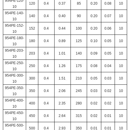
954PE-120-
120
0.4
0.37
85
0.20
0.08
10
10
954PE-140-
140
0.4
0.40
90
0.20
0.07
10
10
954PE-152-
152
0.4
0.44
100
0.20
0.06
10
10
954PE-180-
180
0.4
0.89
125
0.10
0.05
10
10
954PE-203-
203
0.4
1.01
140
0.09
0.05
10
10
954PE-250-
250
0.4
1.26
175
0.08
0.04
10
10
954PE-300-
300
0.4
1.51
210
0.05
0.03
10
10
954PE-350-
350
0.4
2.06
245
0.03
0.02
10
10
954PE-400-
400
0.4
2.35
280
0.02
0.02
10
10
954PE-450-
450
0.4
2.64
315
0.02
0.01
10
10
954PE-500-
500
0.4
2.93
350
0.01
0.01
10