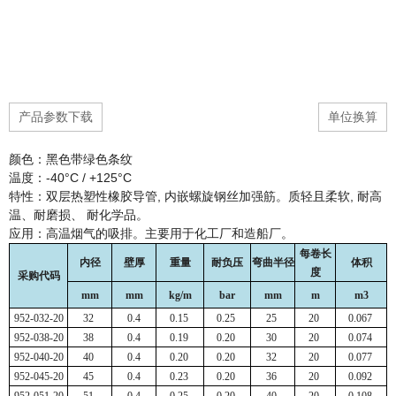
产品参数下载
单位换算
颜色：黑色带绿色条纹
温度：-40°C / +125°C
特性：双层热塑性橡胶导管, 内嵌螺旋钢丝加强筋。质轻且柔软, 耐高
温、耐磨损、 耐化学品。
应用：高温烟气的吸排。主要用于化工厂和造船厂。
每卷长
内径
壁厚
重量
耐负压
弯曲半径
体积
度
采购代码
mm
mm
kg/m
bar
mm
m
m3
952-032-20
32
0.4
0.15
0.25
25
20
0.067
952-038-20
38
0.4
0.19
0.20
30
20
0.074
952-040-20
40
0.4
0.20
0.20
32
20
0.077
952-045-20
45
0.4
0.23
0.20
36
20
0.092