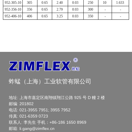
952-305-10
305
0.65
2.40
0.03
250
10
1.633
952-356-10
356
0.65
2.79
0.03
300
-
-
952-406-10
406
0.65
3.25
0.03
350
-
-
蚱蜢（上海）工业软管有限公司
地址: 上海市嘉定区南翔镇翔江公路 925 号 D 幢 2 楼
邮编: 201802
电话: 021-3955 7951; 3955 7952
传真: 021-6359 0723
联系人: 李先生 手机：+86-186 1650 8969
邮箱: li.gang@zimflex.cn